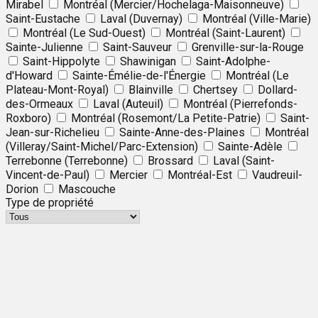
Mirabel
Montréal (Mercier/Hochelaga-Maisonneuve)
Saint-Eustache
Laval (Duvernay)
Montréal (Ville-Marie)
Montréal (Le Sud-Ouest)
Montréal (Saint-Laurent)
Sainte-Julienne
Saint-Sauveur
Grenville-sur-la-Rouge
Saint-Hippolyte
Shawinigan
Saint-Adolphe-
d'Howard
Sainte-Émélie-de-l'Énergie
Montréal (Le
Plateau-Mont-Royal)
Blainville
Chertsey
Dollard-
des-Ormeaux
Laval (Auteuil)
Montréal (Pierrefonds-
Roxboro)
Montréal (Rosemont/La Petite-Patrie)
Saint-
Jean-sur-Richelieu
Sainte-Anne-des-Plaines
Montréal
(Villeray/Saint-Michel/Parc-Extension)
Sainte-Adèle
Terrebonne (Terrebonne)
Brossard
Laval (Saint-
Vincent-de-Paul)
Mercier
Montréal-Est
Vaudreuil-
Dorion
Mascouche
Type de propriété