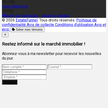
VILLES
Saint-Hippolyte
TYPES
Maison de plain-pied
•
Maison à étages
© 2026
EstateFunnel
. Tous droits réservés.
Politique de
confidentialité
Avis de collecte
Conditions d’utilisation
Avis et
avis
Gérer mes témoins
Close
✕
Restez informé sur le marché immobilier !
Abonnez-vous à ma newsletter pour recevoir les nouvelles
du jour.
Envoyer