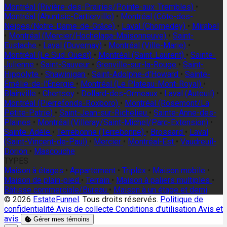
Montréal (Rivière-des-Prairies/Pointe-aux-Trembles)
•
Montréal (Ahuntsic-Cartierville)
•
Montréal (Côte-des-
Neiges/Notre-Dame-de-Grâce)
•
Laval (Chomedey)
•
Mirabel
•
Montréal (Mercier/Hochelaga-Maisonneuve)
•
Saint-
Eustache
•
Laval (Duvernay)
•
Montréal (Ville-Marie)
•
Montréal (Le Sud-Ouest)
•
Montréal (Saint-Laurent)
•
Sainte-
Julienne
•
Saint-Sauveur
•
Grenville-sur-la-Rouge
•
Saint-
Hippolyte
•
Shawinigan
•
Saint-Adolphe-d'Howard
•
Sainte-
Émélie-de-l'Énergie
•
Montréal (Le Plateau-Mont-Royal)
•
Blainville
•
Chertsey
•
Dollard-des-Ormeaux
•
Laval (Auteuil)
•
Montréal (Pierrefonds-Roxboro)
•
Montréal (Rosemont/La
Petite-Patrie)
•
Saint-Jean-sur-Richelieu
•
Sainte-Anne-des-
Plaines
•
Montréal (Villeray/Saint-Michel/Parc-Extension)
•
Sainte-Adèle
•
Terrebonne (Terrebonne)
•
Brossard
•
Laval
(Saint-Vincent-de-Paul)
•
Mercier
•
Montréal-Est
•
Vaudreuil-
Dorion
•
Mascouche
TYPES
Maison à étages
•
Appartement
•
Triplex
•
Maison mobile
•
Maison de plain-pied
•
Terrain
•
Maison à paliers multiples
•
Bâtisse commerciale/Bureau
•
Maison à un étage et demi
© 2026
EstateFunnel
. Tous droits réservés.
Politique de
confidentialité
Avis de collecte
Conditions d’utilisation
Avis et
avis
Gérer mes témoins