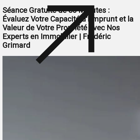
Séance Gratuite de 30 Minutes :
Évaluez Votre Capacité d'Emprunt et la
Valeur de Votre Propriété avec Nos
Experts en Immobilier | Frédéric
Grimard