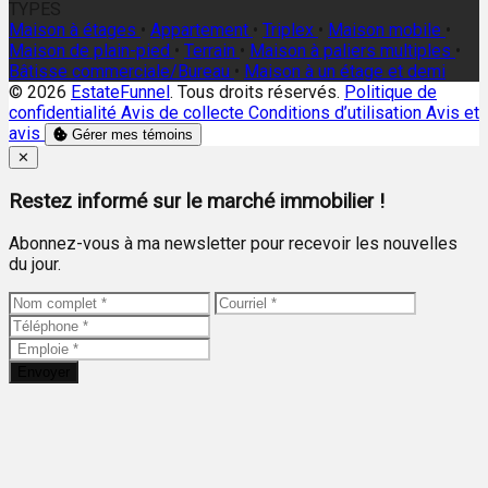
TYPES
Maison à étages
•
Appartement
•
Triplex
•
Maison mobile
•
Maison de plain-pied
•
Terrain
•
Maison à paliers multiples
•
Bâtisse commerciale/Bureau
•
Maison à un étage et demi
© 2026
EstateFunnel
. Tous droits réservés.
Politique de
confidentialité
Avis de collecte
Conditions d’utilisation
Avis et
avis
Gérer mes témoins
Close
✕
Restez informé sur le marché immobilier !
Abonnez-vous à ma newsletter pour recevoir les nouvelles
du jour.
Envoyer