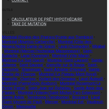
CONTACT
OUTILS
CALCULATEUR DE PRÊT HYPOTHÉCAIRE
TAXE DE MUTATION
VILLES
Montréal (Rivière-des-Prairies/Pointe-aux-Trembles)
•
Montréal (Ahuntsic-Cartierville)
•
Montréal (Côte-des-
Neiges/Notre-Dame-de-Grâce)
•
Laval (Chomedey)
•
Mirabel
•
Montréal (Mercier/Hochelaga-Maisonneuve)
•
Saint-
Eustache
•
Laval (Duvernay)
•
Montréal (Ville-Marie)
•
Montréal (Le Sud-Ouest)
•
Montréal (Saint-Laurent)
•
Sainte-
Julienne
•
Saint-Sauveur
•
Grenville-sur-la-Rouge
•
Saint-
Hippolyte
•
Shawinigan
•
Saint-Adolphe-d'Howard
•
Sainte-
Émélie-de-l'Énergie
•
Montréal (Le Plateau-Mont-Royal)
•
Blainville
•
Chertsey
•
Dollard-des-Ormeaux
•
Laval (Auteuil)
•
Montréal (Pierrefonds-Roxboro)
•
Montréal (Rosemont/La
Petite-Patrie)
•
Saint-Jean-sur-Richelieu
•
Sainte-Anne-des-
Plaines
•
Montréal (Villeray/Saint-Michel/Parc-Extension)
•
Sainte-Adèle
•
Terrebonne (Terrebonne)
•
Brossard
•
Laval
(Saint-Vincent-de-Paul)
•
Mercier
•
Montréal-Est
•
Vaudreuil-
Dorion
•
Mascouche