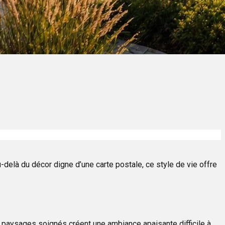
u-delà du décor digne d’une carte postale, ce style de vie offre
es paysages soignés créent une ambiance apaisante difficile à