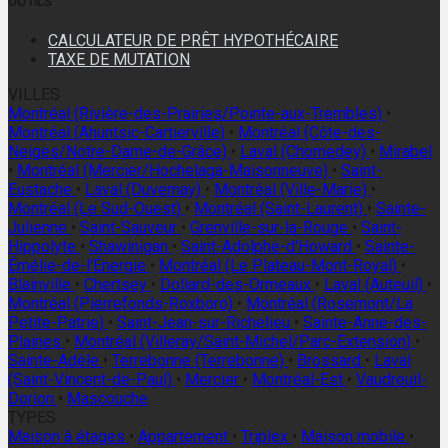
OUTILS
CALCULATEUR DE PRÊT HYPOTHÉCAIRE
TAXE DE MUTATION
VILLES
Montréal (Rivière-des-Prairies/Pointe-aux-Trembles)
•
Montréal (Ahuntsic-Cartierville)
•
Montréal (Côte-des-
Neiges/Notre-Dame-de-Grâce)
•
Laval (Chomedey)
•
Mirabel
•
Montréal (Mercier/Hochelaga-Maisonneuve)
•
Saint-
Eustache
•
Laval (Duvernay)
•
Montréal (Ville-Marie)
•
Montréal (Le Sud-Ouest)
•
Montréal (Saint-Laurent)
•
Sainte-
Julienne
•
Saint-Sauveur
•
Grenville-sur-la-Rouge
•
Saint-
Hippolyte
•
Shawinigan
•
Saint-Adolphe-d'Howard
•
Sainte-
Émélie-de-l'Énergie
•
Montréal (Le Plateau-Mont-Royal)
•
Blainville
•
Chertsey
•
Dollard-des-Ormeaux
•
Laval (Auteuil)
•
Montréal (Pierrefonds-Roxboro)
•
Montréal (Rosemont/La
Petite-Patrie)
•
Saint-Jean-sur-Richelieu
•
Sainte-Anne-des-
Plaines
•
Montréal (Villeray/Saint-Michel/Parc-Extension)
•
Sainte-Adèle
•
Terrebonne (Terrebonne)
•
Brossard
•
Laval
(Saint-Vincent-de-Paul)
•
Mercier
•
Montréal-Est
•
Vaudreuil-
Dorion
•
Mascouche
TYPES
Maison à étages
•
Appartement
•
Triplex
•
Maison mobile
•