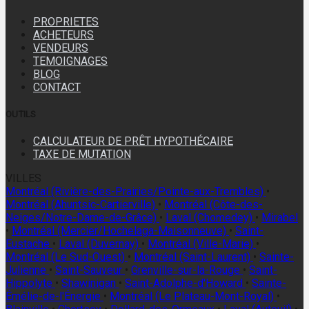
PROPRIETES
ACHETEURS
VENDEURS
TEMOIGNAGES
BLOG
CONTACT
OUTILS
CALCULATEUR DE PRÊT HYPOTHÉCAIRE
TAXE DE MUTATION
VILLES
Montréal (Rivière-des-Prairies/Pointe-aux-Trembles)
•
Montréal (Ahuntsic-Cartierville)
•
Montréal (Côte-des-
Neiges/Notre-Dame-de-Grâce)
•
Laval (Chomedey)
•
Mirabel
•
Montréal (Mercier/Hochelaga-Maisonneuve)
•
Saint-
Eustache
•
Laval (Duvernay)
•
Montréal (Ville-Marie)
•
Montréal (Le Sud-Ouest)
•
Montréal (Saint-Laurent)
•
Sainte-
Julienne
•
Saint-Sauveur
•
Grenville-sur-la-Rouge
•
Saint-
Hippolyte
•
Shawinigan
•
Saint-Adolphe-d'Howard
•
Sainte-
Émélie-de-l'Énergie
•
Montréal (Le Plateau-Mont-Royal)
•