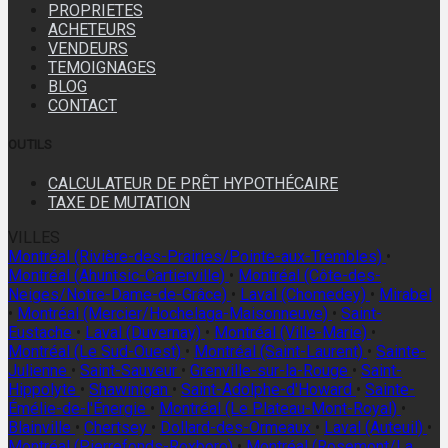
PROPRIETES
ACHETEURS
VENDEURS
TEMOIGNAGES
BLOG
CONTACT
OUTILS
CALCULATEUR DE PRÊT HYPOTHÉCAIRE
TAXE DE MUTATION
VILLES
Montréal (Rivière-des-Prairies/Pointe-aux-Trembles)
•
Montréal (Ahuntsic-Cartierville)
•
Montréal (Côte-des-
Neiges/Notre-Dame-de-Grâce)
•
Laval (Chomedey)
•
Mirabel
•
Montréal (Mercier/Hochelaga-Maisonneuve)
•
Saint-
Eustache
•
Laval (Duvernay)
•
Montréal (Ville-Marie)
•
Montréal (Le Sud-Ouest)
•
Montréal (Saint-Laurent)
•
Sainte-
Julienne
•
Saint-Sauveur
•
Grenville-sur-la-Rouge
•
Saint-
Hippolyte
•
Shawinigan
•
Saint-Adolphe-d'Howard
•
Sainte-
Émélie-de-l'Énergie
•
Montréal (Le Plateau-Mont-Royal)
•
Blainville
•
Chertsey
•
Dollard-des-Ormeaux
•
Laval (Auteuil)
•
Montréal (Pierrefonds-Roxboro)
•
Montréal (Rosemont/La