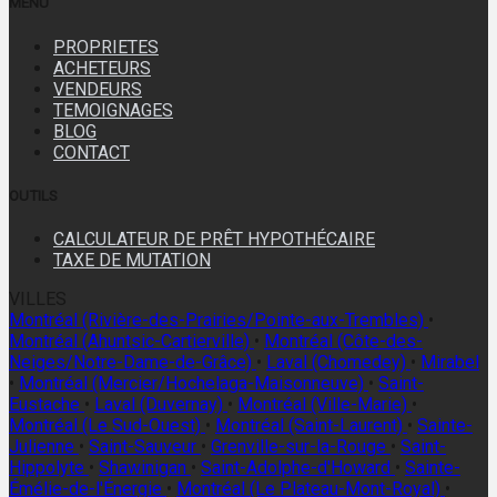
MENU
PROPRIETES
ACHETEURS
VENDEURS
TEMOIGNAGES
BLOG
CONTACT
OUTILS
CALCULATEUR DE PRÊT HYPOTHÉCAIRE
TAXE DE MUTATION
VILLES
Montréal (Rivière-des-Prairies/Pointe-aux-Trembles)
•
Montréal (Ahuntsic-Cartierville)
•
Montréal (Côte-des-
Neiges/Notre-Dame-de-Grâce)
•
Laval (Chomedey)
•
Mirabel
•
Montréal (Mercier/Hochelaga-Maisonneuve)
•
Saint-
Eustache
•
Laval (Duvernay)
•
Montréal (Ville-Marie)
•
Montréal (Le Sud-Ouest)
•
Montréal (Saint-Laurent)
•
Sainte-
Julienne
•
Saint-Sauveur
•
Grenville-sur-la-Rouge
•
Saint-
Hippolyte
•
Shawinigan
•
Saint-Adolphe-d'Howard
•
Sainte-
Émélie-de-l'Énergie
•
Montréal (Le Plateau-Mont-Royal)
•