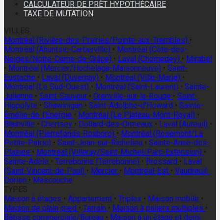
CALCULATEUR DE PRÊT HYPOTHÉCAIRE
TAXE DE MUTATION
VILLES
Montréal (Rivière-des-Prairies/Pointe-aux-Trembles)
•
Montréal (Ahuntsic-Cartierville)
•
Montréal (Côte-des-
Neiges/Notre-Dame-de-Grâce)
•
Laval (Chomedey)
•
Mirabel
•
Montréal (Mercier/Hochelaga-Maisonneuve)
•
Saint-
Eustache
•
Laval (Duvernay)
•
Montréal (Ville-Marie)
•
Montréal (Le Sud-Ouest)
•
Montréal (Saint-Laurent)
•
Sainte-
Julienne
•
Saint-Sauveur
•
Grenville-sur-la-Rouge
•
Saint-
Hippolyte
•
Shawinigan
•
Saint-Adolphe-d'Howard
•
Sainte-
Émélie-de-l'Énergie
•
Montréal (Le Plateau-Mont-Royal)
•
Blainville
•
Chertsey
•
Dollard-des-Ormeaux
•
Laval (Auteuil)
•
Montréal (Pierrefonds-Roxboro)
•
Montréal (Rosemont/La
Petite-Patrie)
•
Saint-Jean-sur-Richelieu
•
Sainte-Anne-des-
Plaines
•
Montréal (Villeray/Saint-Michel/Parc-Extension)
•
Sainte-Adèle
•
Terrebonne (Terrebonne)
•
Brossard
•
Laval
(Saint-Vincent-de-Paul)
•
Mercier
•
Montréal-Est
•
Vaudreuil-
Dorion
•
Mascouche
TYPES
Maison à étages
•
Appartement
•
Triplex
•
Maison mobile
•
Maison de plain-pied
•
Terrain
•
Maison à paliers multiples
•
Bâtisse commerciale/Bureau
•
Maison à un étage et demi