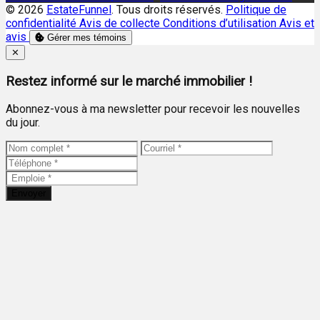
© 2026
EstateFunnel
. Tous droits réservés.
Politique de
confidentialité
Avis de collecte
Conditions d’utilisation
Avis et
avis
Gérer mes témoins
Close
✕
Restez informé sur le marché immobilier !
Abonnez-vous à ma newsletter pour recevoir les nouvelles
du jour.
Envoyer