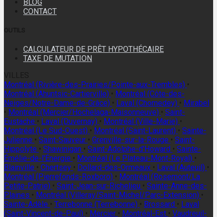
BLOG
CONTACT
OUTILS
CALCULATEUR DE PRÊT HYPOTHÉCAIRE
TAXE DE MUTATION
VILLES
Montréal (Rivière-des-Prairies/Pointe-aux-Trembles)
•
Montréal (Ahuntsic-Cartierville)
•
Montréal (Côte-des-
Neiges/Notre-Dame-de-Grâce)
•
Laval (Chomedey)
•
Mirabel
•
Montréal (Mercier/Hochelaga-Maisonneuve)
•
Saint-
Eustache
•
Laval (Duvernay)
•
Montréal (Ville-Marie)
•
Montréal (Le Sud-Ouest)
•
Montréal (Saint-Laurent)
•
Sainte-
Julienne
•
Saint-Sauveur
•
Grenville-sur-la-Rouge
•
Saint-
Hippolyte
•
Shawinigan
•
Saint-Adolphe-d'Howard
•
Sainte-
Émélie-de-l'Énergie
•
Montréal (Le Plateau-Mont-Royal)
•
Blainville
•
Chertsey
•
Dollard-des-Ormeaux
•
Laval (Auteuil)
•
Montréal (Pierrefonds-Roxboro)
•
Montréal (Rosemont/La
Petite-Patrie)
•
Saint-Jean-sur-Richelieu
•
Sainte-Anne-des-
Plaines
•
Montréal (Villeray/Saint-Michel/Parc-Extension)
•
Sainte-Adèle
•
Terrebonne (Terrebonne)
•
Brossard
•
Laval
(Saint-Vincent-de-Paul)
•
Mercier
•
Montréal-Est
•
Vaudreuil-