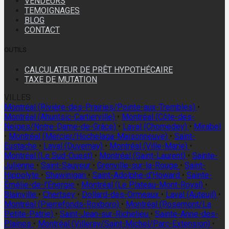
VENDEURS
TEMOIGNAGES
BLOG
CONTACT
OUTILS
CALCULATEUR DE PRÊT HYPOTHÉCAIRE
TAXE DE MUTATION
VILLES
Montréal (Rivière-des-Prairies/Pointe-aux-Trembles)
•
Montréal (Ahuntsic-Cartierville)
•
Montréal (Côte-des-
Neiges/Notre-Dame-de-Grâce)
•
Laval (Chomedey)
•
Mirabel
•
Montréal (Mercier/Hochelaga-Maisonneuve)
•
Saint-
Eustache
•
Laval (Duvernay)
•
Montréal (Ville-Marie)
•
Montréal (Le Sud-Ouest)
•
Montréal (Saint-Laurent)
•
Sainte-
Julienne
•
Saint-Sauveur
•
Grenville-sur-la-Rouge
•
Saint-
Hippolyte
•
Shawinigan
•
Saint-Adolphe-d'Howard
•
Sainte-
Émélie-de-l'Énergie
•
Montréal (Le Plateau-Mont-Royal)
•
Blainville
•
Chertsey
•
Dollard-des-Ormeaux
•
Laval (Auteuil)
•
Montréal (Pierrefonds-Roxboro)
•
Montréal (Rosemont/La
Petite-Patrie)
•
Saint-Jean-sur-Richelieu
•
Sainte-Anne-des-
Plaines
•
Montréal (Villeray/Saint-Michel/Parc-Extension)
•