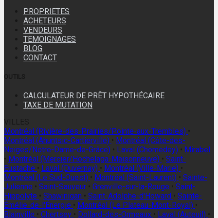
PROPRIETES
ACHETEURS
VENDEURS
TEMOIGNAGES
BLOG
CONTACT
OUTILS
CALCULATEUR DE PRÊT HYPOTHÉCAIRE
TAXE DE MUTATION
VILLES
Montréal (Rivière-des-Prairies/Pointe-aux-Trembles)
•
Montréal (Ahuntsic-Cartierville)
•
Montréal (Côte-des-
Neiges/Notre-Dame-de-Grâce)
•
Laval (Chomedey)
•
Mirabel
•
Montréal (Mercier/Hochelaga-Maisonneuve)
•
Saint-
Eustache
•
Laval (Duvernay)
•
Montréal (Ville-Marie)
•
Montréal (Le Sud-Ouest)
•
Montréal (Saint-Laurent)
•
Sainte-
Julienne
•
Saint-Sauveur
•
Grenville-sur-la-Rouge
•
Saint-
Hippolyte
•
Shawinigan
•
Saint-Adolphe-d'Howard
•
Sainte-
Émélie-de-l'Énergie
•
Montréal (Le Plateau-Mont-Royal)
•
Blainville
•
Chertsey
•
Dollard-des-Ormeaux
•
Laval (Auteuil)
•