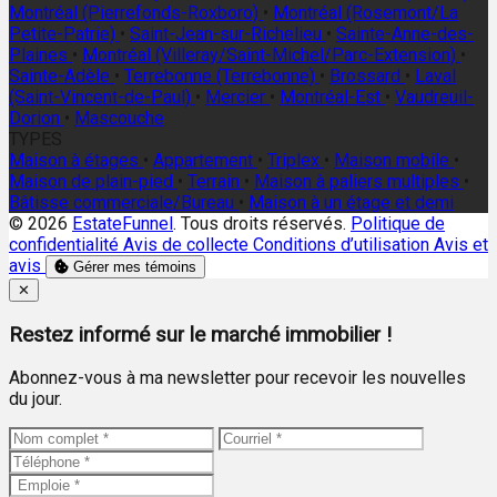
Montréal (Pierrefonds-Roxboro)
•
Montréal (Rosemont/La
Petite-Patrie)
•
Saint-Jean-sur-Richelieu
•
Sainte-Anne-des-
Plaines
•
Montréal (Villeray/Saint-Michel/Parc-Extension)
•
Sainte-Adèle
•
Terrebonne (Terrebonne)
•
Brossard
•
Laval
(Saint-Vincent-de-Paul)
•
Mercier
•
Montréal-Est
•
Vaudreuil-
Dorion
•
Mascouche
TYPES
Maison à étages
•
Appartement
•
Triplex
•
Maison mobile
•
Maison de plain-pied
•
Terrain
•
Maison à paliers multiples
•
Bâtisse commerciale/Bureau
•
Maison à un étage et demi
© 2026
EstateFunnel
. Tous droits réservés.
Politique de
confidentialité
Avis de collecte
Conditions d’utilisation
Avis et
avis
Gérer mes témoins
Close
✕
Restez informé sur le marché immobilier !
Abonnez-vous à ma newsletter pour recevoir les nouvelles
du jour.