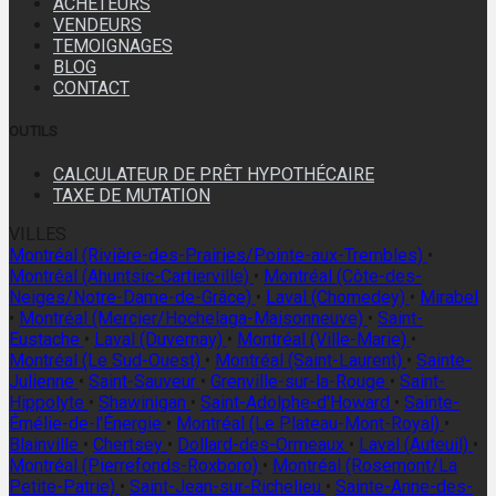
ACHETEURS
VENDEURS
TEMOIGNAGES
BLOG
CONTACT
OUTILS
CALCULATEUR DE PRÊT HYPOTHÉCAIRE
TAXE DE MUTATION
VILLES
Montréal (Rivière-des-Prairies/Pointe-aux-Trembles)
•
Montréal (Ahuntsic-Cartierville)
•
Montréal (Côte-des-
Neiges/Notre-Dame-de-Grâce)
•
Laval (Chomedey)
•
Mirabel
•
Montréal (Mercier/Hochelaga-Maisonneuve)
•
Saint-
Eustache
•
Laval (Duvernay)
•
Montréal (Ville-Marie)
•
Montréal (Le Sud-Ouest)
•
Montréal (Saint-Laurent)
•
Sainte-
Julienne
•
Saint-Sauveur
•
Grenville-sur-la-Rouge
•
Saint-
Hippolyte
•
Shawinigan
•
Saint-Adolphe-d'Howard
•
Sainte-
Émélie-de-l'Énergie
•
Montréal (Le Plateau-Mont-Royal)
•
Blainville
•
Chertsey
•
Dollard-des-Ormeaux
•
Laval (Auteuil)
•
Montréal (Pierrefonds-Roxboro)
•
Montréal (Rosemont/La
Petite-Patrie)
•
Saint-Jean-sur-Richelieu
•
Sainte-Anne-des-