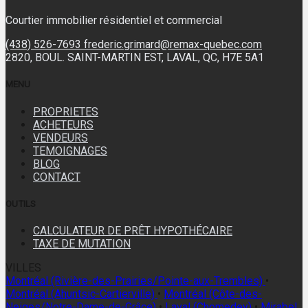
Courtier immobilier résidentiel et commercial
(438) 526-7693
frederic.grimard@remax-quebec.com
2820, BOUL. SAINT-MARTIN EST, LAVAL, QC, H7E 5A1
MENU
PROPRIETES
ACHETEURS
VENDEURS
TEMOIGNAGES
BLOG
CONTACT
OUTILS
CALCULATEUR DE PRÊT HYPOTHÉCAIRE
TAXE DE MUTATION
VILLES
Montréal (Rivière-des-Prairies/Pointe-aux-Trembles)
•
Montréal (Ahuntsic-Cartierville)
•
Montréal (Côte-des-
Neiges/Notre-Dame-de-Grâce)
•
Laval (Chomedey)
•
Mirabel