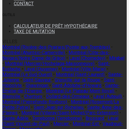
CONTACT
OUTILS
CALCULATEUR DE PRÊT HYPOTHÉCAIRE
TAXE DE MUTATION
VILLES
Montréal (Rivière-des-Prairies/Pointe-aux-Trembles)
•
Montréal (Ahuntsic-Cartierville)
•
Montréal (Côte-des-
Neiges/Notre-Dame-de-Grâce)
•
Laval (Chomedey)
•
Mirabel
•
Montréal (Mercier/Hochelaga-Maisonneuve)
•
Saint-
Eustache
•
Laval (Duvernay)
•
Montréal (Ville-Marie)
•
Montréal (Le Sud-Ouest)
•
Montréal (Saint-Laurent)
•
Sainte-
Julienne
•
Saint-Sauveur
•
Grenville-sur-la-Rouge
•
Saint-
Hippolyte
•
Shawinigan
•
Saint-Adolphe-d'Howard
•
Sainte-
Émélie-de-l'Énergie
•
Montréal (Le Plateau-Mont-Royal)
•
Blainville
•
Chertsey
•
Dollard-des-Ormeaux
•
Laval (Auteuil)
•
Montréal (Pierrefonds-Roxboro)
•
Montréal (Rosemont/La
Petite-Patrie)
•
Saint-Jean-sur-Richelieu
•
Sainte-Anne-des-
Plaines
•
Montréal (Villeray/Saint-Michel/Parc-Extension)
•
Sainte-Adèle
•
Terrebonne (Terrebonne)
•
Brossard
•
Laval
(Saint-Vincent-de-Paul)
•
Mercier
•
Montréal-Est
•
Vaudreuil-