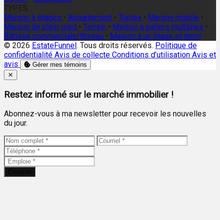
TYPES
Maison à étages
•
Appartement
•
Triplex
•
Maison mobile
•
Maison de plain-pied
•
Terrain
•
Maison à paliers multiples
•
Bâtisse commerciale/Bureau
•
Maison à un étage et demi
© 2026
EstateFunnel
. Tous droits réservés.
Politique de
confidentialité
Avis de collecte
Conditions d’utilisation
Avis et
avis
Gérer mes témoins
Close
✕
Restez informé sur le marché immobilier !
Abonnez-vous à ma newsletter pour recevoir les nouvelles
du jour.
Envoyer