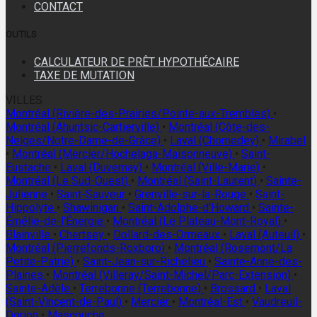
CONTACT
OUTILS
CALCULATEUR DE PRÊT HYPOTHÉCAIRE
TAXE DE MUTATION
VILLES
Montréal (Rivière-des-Prairies/Pointe-aux-Trembles)
•
Montréal (Ahuntsic-Cartierville)
•
Montréal (Côte-des-
Neiges/Notre-Dame-de-Grâce)
•
Laval (Chomedey)
•
Mirabel
•
Montréal (Mercier/Hochelaga-Maisonneuve)
•
Saint-
Eustache
•
Laval (Duvernay)
•
Montréal (Ville-Marie)
•
Montréal (Le Sud-Ouest)
•
Montréal (Saint-Laurent)
•
Sainte-
Julienne
•
Saint-Sauveur
•
Grenville-sur-la-Rouge
•
Saint-
Hippolyte
•
Shawinigan
•
Saint-Adolphe-d'Howard
•
Sainte-
Émélie-de-l'Énergie
•
Montréal (Le Plateau-Mont-Royal)
•
Blainville
•
Chertsey
•
Dollard-des-Ormeaux
•
Laval (Auteuil)
•
Montréal (Pierrefonds-Roxboro)
•
Montréal (Rosemont/La
Petite-Patrie)
•
Saint-Jean-sur-Richelieu
•
Sainte-Anne-des-
Plaines
•
Montréal (Villeray/Saint-Michel/Parc-Extension)
•
Sainte-Adèle
•
Terrebonne (Terrebonne)
•
Brossard
•
Laval
(Saint-Vincent-de-Paul)
•
Mercier
•
Montréal-Est
•
Vaudreuil-
Dorion
•
Mascouche