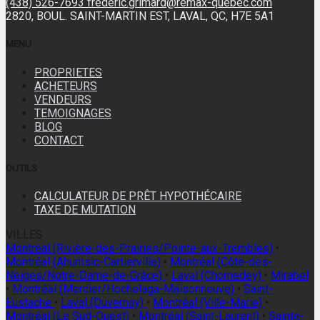
(438) 526-7693
frederic.grimard@remax-quebec.com
2820, BOUL. SAINT-MARTIN EST, LAVAL, QC, H7E 5A1
MENU
PROPRIETES
ACHETEURS
VENDEURS
TEMOIGNAGES
BLOG
CONTACT
OUTILS
CALCULATEUR DE PRÊT HYPOTHÉCAIRE
TAXE DE MUTATION
VILLES
Montréal (Rivière-des-Prairies/Pointe-aux-Trembles)
•
Montréal (Ahuntsic-Cartierville)
•
Montréal (Côte-des-
Neiges/Notre-Dame-de-Grâce)
•
Laval (Chomedey)
•
Mirabel
•
Montréal (Mercier/Hochelaga-Maisonneuve)
•
Saint-
Eustache
•
Laval (Duvernay)
•
Montréal (Ville-Marie)
•
Montréal (Le Sud-Ouest)
•
Montréal (Saint-Laurent)
•
Sainte-