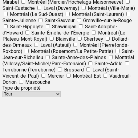
Mirabel
Montréal (Mercier/Hochelaga-Maisonneuve)
Saint-Eustache
Laval (Duvernay)
Montréal (Ville-Marie)
Montréal (Le Sud-Ouest)
Montréal (Saint-Laurent)
Sainte-Julienne
Saint-Sauveur
Grenville-sur-la-Rouge
Saint-Hippolyte
Shawinigan
Saint-Adolphe-
d'Howard
Sainte-Émélie-de-l'Énergie
Montréal (Le
Plateau-Mont-Royal)
Blainville
Chertsey
Dollard-
des-Ormeaux
Laval (Auteuil)
Montréal (Pierrefonds-
Roxboro)
Montréal (Rosemont/La Petite-Patrie)
Saint-
Jean-sur-Richelieu
Sainte-Anne-des-Plaines
Montréal
(Villeray/Saint-Michel/Parc-Extension)
Sainte-Adèle
Terrebonne (Terrebonne)
Brossard
Laval (Saint-
Vincent-de-Paul)
Mercier
Montréal-Est
Vaudreuil-
Dorion
Mascouche
Type de propriété